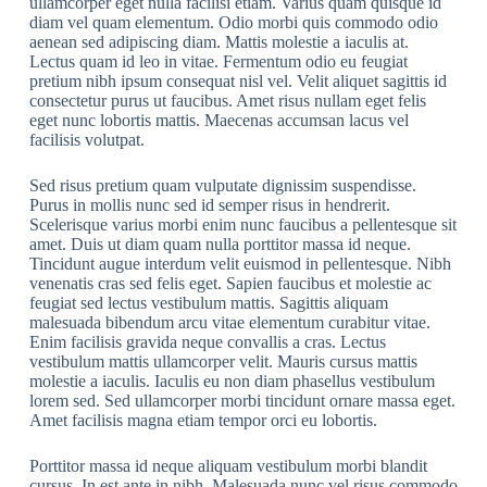
ullamcorper eget nulla facilisi etiam. Varius quam quisque id
diam vel quam elementum. Odio morbi quis commodo odio
aenean sed adipiscing diam. Mattis molestie a iaculis at.
Lectus quam id leo in vitae. Fermentum odio eu feugiat
pretium nibh ipsum consequat nisl vel. Velit aliquet sagittis id
consectetur purus ut faucibus. Amet risus nullam eget felis
eget nunc lobortis mattis. Maecenas accumsan lacus vel
facilisis volutpat.
Sed risus pretium quam vulputate dignissim suspendisse.
Purus in mollis nunc sed id semper risus in hendrerit.
Scelerisque varius morbi enim nunc faucibus a pellentesque sit
amet. Duis ut diam quam nulla porttitor massa id neque.
Tincidunt augue interdum velit euismod in pellentesque. Nibh
venenatis cras sed felis eget. Sapien faucibus et molestie ac
feugiat sed lectus vestibulum mattis. Sagittis aliquam
malesuada bibendum arcu vitae elementum curabitur vitae.
Enim facilisis gravida neque convallis a cras. Lectus
vestibulum mattis ullamcorper velit. Mauris cursus mattis
molestie a iaculis. Iaculis eu non diam phasellus vestibulum
lorem sed. Sed ullamcorper morbi tincidunt ornare massa eget.
Amet facilisis magna etiam tempor orci eu lobortis.
Porttitor massa id neque aliquam vestibulum morbi blandit
cursus. In est ante in nibh. Malesuada nunc vel risus commodo