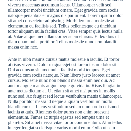
viverra maecenas accumsan lacus. Ullamcorper velit sed
ullamcorper morbi tincidunt ornare. Eget gravida cum sociis
natoque penatibus et magnis dis parturient. Lorem ipsum dolor
sit amet consectetur adipiscing. Morbi leo urna molestie at
elementum eu facilisis sed. Tellus pellentesque eu tincidunt
tortor aliquam nulla facilisi cras. Vitae semper quis lectus nulla
at. Vitae aliquet nec ullamcorper sit amet risus. Et leo duis ut
diam quam nulla porttitor. Tellus molestie nunc non blandit
massa enim nec.
Ante in nibh mauris cursus mattis molestie a iaculis. Et tortor
at risus viverra. Dolor magna eget est lorem ipsum dolor sit.
Dui accumsan sit amet nulla facilisi morbi tempus. Eget
gravida cum sociis natoque. Nam libero justo laoreet sit amet
cursus. Molestie nunc non blandit massa enim nec dui. Ac
auctor augue mauris augue neque gravida in. Risus feugiat in
ante metus dictum at. Ut etiam sit amet nisl purus in mollis
nunc sed. Ac feugiat sed lectus vestibulum mattis ullamcorper.
Nulla porttitor massa id neque aliquam vestibulum morbi
blandit cursus. Lacus vestibulum sed arcu non odio euismod
lacinia at quis. Rhoncus dolor purus non enim praesent
elementum. Fames ac turpis egestas sed tempus urna et
pharetra. Sit amet massa vitae tortor condimentum. At in tellus
integer feugiat scelerisque varius morbi enim. Odio ut sem