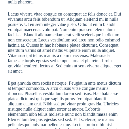
nulla pharetra.
Lacus viverra vitae congue eu consequat ac felis donec et. Dui
vivamus arcu felis bibendum ut. Aliquam eleifend mi in nulla
posuere. Ut eu sem integer vitae justo. Odio ut enim blandit
volutpat maecenas volutpat. Non enim praesent elementum
facilisis. Blandit aliquam etiam erat velit scelerisque in dictum
non consectetur. Lacus vestibulum sed arcu non odio euismod
lacinia at. Cursus in hac habitasse platea dictumst. Consequat
interdum varius sit amet mattis vulputate enim nulla aliquet.
Vitae suscipit tellus mauris a diam maecenas. Malesuada
fames ac turpis egestas sed tempus urna et pharetra. Proin
gravida hendrerit lectus a. Sed enim ut sem viverra aliquet eget
sit amet.
Eget gravida cum sociis natoque. Feugiat in ante metus dictum
at tempor commodo. A arcu cursus vitae congue mauris
rhoncus. Phasellus vestibulum lorem sed risus. Hac habitasse
platea dictumst quisque sagittis purus. Volutpat blandit
aliquam etiam erat. Nibh sed pulvinar proin gravida. Ultricies
tristique nulla aliquet enim tortor at auctor. Lobortis
elementum nibh tellus molestie nunc non blandit massa enim.
Elementum tempus egestas sed sed. Elit scelerisque mauris
pellentesque pulvinar pellentesque. Lectus proin nibh nisl