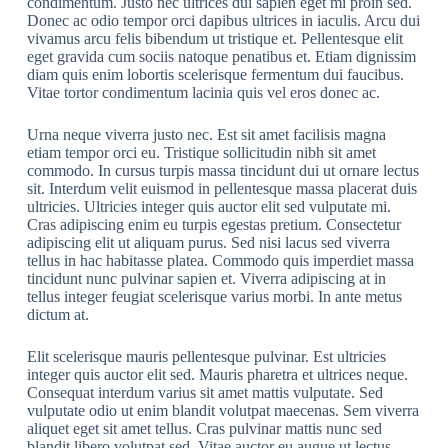
condimentum. Justo nec ultrices dui sapien eget mi proin sed.
Donec ac odio tempor orci dapibus ultrices in iaculis. Arcu dui
vivamus arcu felis bibendum ut tristique et. Pellentesque elit
eget gravida cum sociis natoque penatibus et. Etiam dignissim
diam quis enim lobortis scelerisque fermentum dui faucibus.
Vitae tortor condimentum lacinia quis vel eros donec ac.
Urna neque viverra justo nec. Est sit amet facilisis magna
etiam tempor orci eu. Tristique sollicitudin nibh sit amet
commodo. In cursus turpis massa tincidunt dui ut ornare lectus
sit. Interdum velit euismod in pellentesque massa placerat duis
ultricies. Ultricies integer quis auctor elit sed vulputate mi.
Cras adipiscing enim eu turpis egestas pretium. Consectetur
adipiscing elit ut aliquam purus. Sed nisi lacus sed viverra
tellus in hac habitasse platea. Commodo quis imperdiet massa
tincidunt nunc pulvinar sapien et. Viverra adipiscing at in
tellus integer feugiat scelerisque varius morbi. In ante metus
dictum at.
Elit scelerisque mauris pellentesque pulvinar. Est ultricies
integer quis auctor elit sed. Mauris pharetra et ultrices neque.
Consequat interdum varius sit amet mattis vulputate. Sed
vulputate odio ut enim blandit volutpat maecenas. Sem viverra
aliquet eget sit amet tellus. Cras pulvinar mattis nunc sed
blandit libero volutpat sed. Vitae auctor eu augue ut lectus