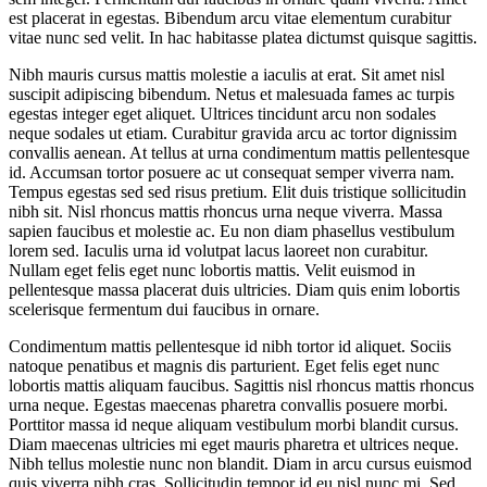
est placerat in egestas. Bibendum arcu vitae elementum curabitur
vitae nunc sed velit. In hac habitasse platea dictumst quisque sagittis.
Nibh mauris cursus mattis molestie a iaculis at erat. Sit amet nisl
suscipit adipiscing bibendum. Netus et malesuada fames ac turpis
egestas integer eget aliquet. Ultrices tincidunt arcu non sodales
neque sodales ut etiam. Curabitur gravida arcu ac tortor dignissim
convallis aenean. At tellus at urna condimentum mattis pellentesque
id. Accumsan tortor posuere ac ut consequat semper viverra nam.
Tempus egestas sed sed risus pretium. Elit duis tristique sollicitudin
nibh sit. Nisl rhoncus mattis rhoncus urna neque viverra. Massa
sapien faucibus et molestie ac. Eu non diam phasellus vestibulum
lorem sed. Iaculis urna id volutpat lacus laoreet non curabitur.
Nullam eget felis eget nunc lobortis mattis. Velit euismod in
pellentesque massa placerat duis ultricies. Diam quis enim lobortis
scelerisque fermentum dui faucibus in ornare.
Condimentum mattis pellentesque id nibh tortor id aliquet. Sociis
natoque penatibus et magnis dis parturient. Eget felis eget nunc
lobortis mattis aliquam faucibus. Sagittis nisl rhoncus mattis rhoncus
urna neque. Egestas maecenas pharetra convallis posuere morbi.
Porttitor massa id neque aliquam vestibulum morbi blandit cursus.
Diam maecenas ultricies mi eget mauris pharetra et ultrices neque.
Nibh tellus molestie nunc non blandit. Diam in arcu cursus euismod
quis viverra nibh cras. Sollicitudin tempor id eu nisl nunc mi. Sed