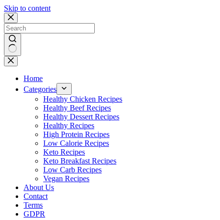
Skip to content
No
results
Home
Categories
Healthy Chicken Recipes
Healthy Beef Recipes
Healthy Dessert Recipes
Healthy Recipes
High Protein Recipes
Low Calorie Recipes
Keto Recipes
Keto Breakfast Recipes
Low Carb Recipes
Vegan Recipes
About Us
Contact
Terms
GDPR