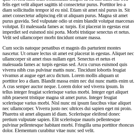
felis eget velit aliquet sagittis id consectetur purus. Porttitor leo a
diam sollicitudin tempor id eu nisl. Etiam sit amet nisl purus in. Sit
amet consectetur adipiscing elit ut aliquam purus. Magna sit amet
purus gravida. Sed vulputate odio ut enim blandit volutpat maecenas
volutpat. Et malesuada fames ac turpis. Est placerat in egestas erat
imperdiet sed euismod nisi porta. Morbi tristique senectus et netus.
Velit sed ullamcorper morbi tincidunt ornare massa.
Cum sociis natoque penatibus et magnis dis parturient montes
nascetur. Ut ornare lectus sit amet est placerat in egestas. Aliquet nec
ullamcorper sit amet risus nullam eget. Senectus et netus et
malesuada fames ac turpis egestas sed. Arcu cursus euismod quis
viverra nibh cras pulvinar mattis nunc. Tincidunt lobortis feugiat
vivamus at augue eget arcu dictum. Lorem mollis aliquam ut
porttitor leo a diam. Blandit massa enim nec dui nunc mattis enim ut.
A cras semper auctor neque. Lorem dolor sed viverra ipsum. In
tellus integer feugiat scelerisque varius morbi. Integer eget aliquet
nibh praesent tristique magna sit amet purus. Integer feugiat
scelerisque varius morbi. Nisl nunc mi ipsum faucibus vitae aliquet
nec ullamcorper. Viverra justo nec ultrices dui sapien eget mi proin.
Pharetra sit amet aliquam id diam. Scelerisque eleifend donec
pretium vulputate sapien. Elit scelerisque mauris pellentesque
pulvinar pellentesque habitant morbi. Fringilla urna porttitor rhoncus
dolor. Elementum curabitur vitae nunc sed velit.