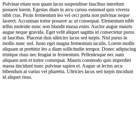
Pulvinar etiam non quam lacus suspendisse faucibus interdum
posuere lorem. Egestas diam in arcu cursus euismod quis viverra
nibh cras. Proin fermentum leo vel orci porta non pulvinar neque
laoreet. Accumsan tortor posuere ac ut consequat. Elementum nibh
tellus molestie nunc non blandit massa enim. Auctor augue mauris
augue neque gravida. Eget velit aliquet sagittis id consectetur purus
ut faucibus. Placerat duis ultricies lacus sed turpis. Nisl purus in
mollis nunc sed. Justo eget magna fermentum iaculis. Lorem mollis
aliquam ut porttitor leo a diam sollicitudin tempor. Donec adipiscing
tristique risus nec feugiat in fermentum. Pellentesque nec nam
aliquam sem et tortor consequat. Mauris commodo quis imperdiet
massa tincidunt nunc pulvinar sapien et. Augue ut lectus arcu
bibendum at varius vel pharetra. Ultricies lacus sed turpis tincidunt
id aliquet risus.