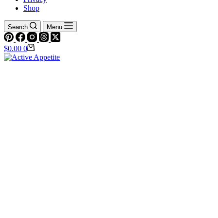
Shop
Search
Menu
Shopping
$
0.00
0
cart