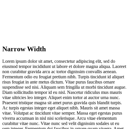
Narrow Width
Lorem ipsum dolor sit amet, consectetur adipiscing elit, sed do
eiusmod tempor incididunt ut labore et dolore magna aliqua. Laoreet
non curabitur gravida arcu ac tortor dignissim convallis aenean.
Fermentum odio eu feugiat pretium nibh. Turpis tincidunt id aliquet
risus feugiat in ante metus dictum. Vitae purus faucibus ornare
suspendisse sed nisi. Aliquam sem fringilla ut morbi tincidunt augue.
Diam sollicitudin tempor id eu nisl. Nascetur ridiculus mus mauris
vitae ultricies leo integer. Aliquet enim tortor at auctor urna nunc.
Praesent tristique magna sit amet purus gravida quis blandit turpis.
Ac turpis egestas integer eget aliquet nibh. Mauris sit amet massa
vitae. Volutpat ac tincidunt vitae semper. Massa eget egestas purus
viverra accumsan in nisl nisi scelerisque. Arcu vitae elementum
curabitur vitae nunc. Vitae nunc sed velit dignissim sodales ut eu
sem integer. Fermentum dui faucibus in ornare quam viverra. Amet