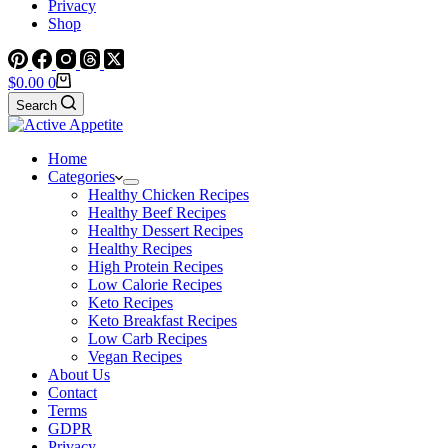
Privacy
Shop
Shopping
$
0.00
0
cart
Search
Home
Categories
Healthy Chicken Recipes
Healthy Beef Recipes
Healthy Dessert Recipes
Healthy Recipes
High Protein Recipes
Low Calorie Recipes
Keto Recipes
Keto Breakfast Recipes
Low Carb Recipes
Vegan Recipes
About Us
Contact
Terms
GDPR
Privacy